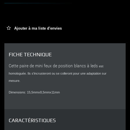
Ajouter à ma liste d'envies
FICHE TECHNIQUE
Cette paire de mini feux de position blancs à leds
est
homologuée. Ils s'incrusteront ou se colleront pour une adaptation sur
mesure.
Dimensions: 15,5mmx8,5mmx11mm
CARACTÉRISTIQUES