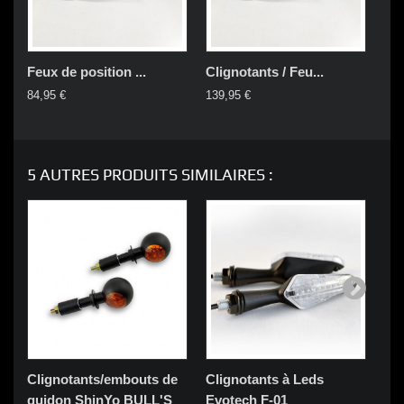
Feux de position ...
Clignotants / Feu...
Cli
84,95 €
139,95 €
129
5 AUTRES PRODUITS SIMILAIRES :
Clignotants/embouts de
Clignotants à Leds
Cl
guidon ShinYo BULL'S
Evotech F-01
AR