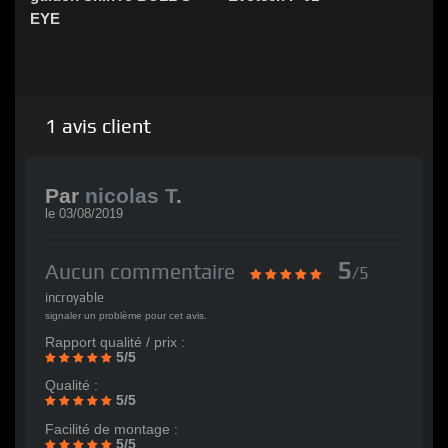
EYE
Co
1
avis client
Par
nicolas T
.
le
03/08/2019
5
Aucun commentaire
/5
incroyable
signaler un problème pour cet avis.
Rapport qualité / prix :
5/5
Qualité :
5/5
Facilité de montage :
5/5