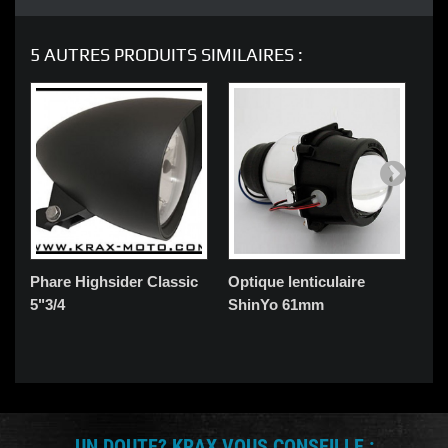
5 AUTRES PRODUITS SIMILAIRES :
Phare Highsider Classic
Optique lenticulaire
Ph
5"3/4
ShinYo 61mm
UN DOUTE? KRAX VOUS CONSEILLE :