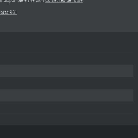
nt disponible en version
Comet feu de route
orts RS1