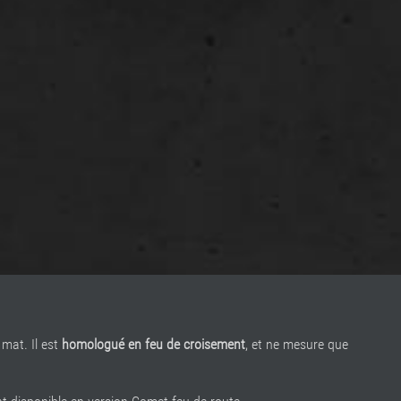
mat. Il est
homologué en feu de croisement
, et ne mesure que