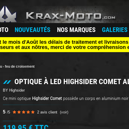
OTO
NOUVEAUTÉS
NOS MARQUES
GALERIES
mois d'Août les délais de traitement et livraisons 
seurs et aux nôtres, merci de votre compréhension e
u - feu de croisement
OPTIQUE À LED HIGHSIDER COMET A
BY Highsider
Ce mini optique
Highsider Comet
possède un corps en aluminium noir 
5
/
5
2
avis client
(voir)
119,95 €
TTC