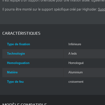
Il est équipé d'un support orientable pour une fixation aisée. Egaleme
Il pourra être monté sur le support spécifique créé par Highsider:
Supp
CARACTÉRISTIQUES
Type de fixation
Inférieure
Technologie
A leds
Homologuation
Homologué
Matière
Aluminium
Type de feu
croisement
MODÈLE COMPATIBLE