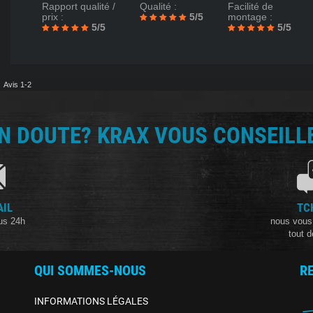
Rapport qualité /
Qualité :
Facilité de
prix :
5/5
montage :
5/5
5/5
Avis 1-2
N DOUTE? KRAX VOUS CONSEILLE
AIL
TC
us 24h
nous vous
tout d
QUI SOMMES-NOUS
R
INFORMATIONS LÉGALES