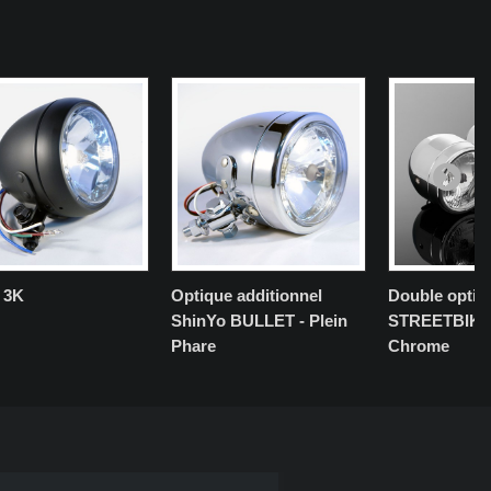
 3K
Optique additionnel
Double optiq
ShinYo BULLET - Plein
STREETBIKE
Phare
Chrome