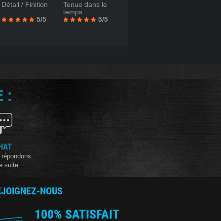
Détail / Finition
Tenue dans le
:
temps :
5/5
5/5
 :
HAT
 répondons
e suite
EJOIGNEZ-NOUS
100% SATISFAIT