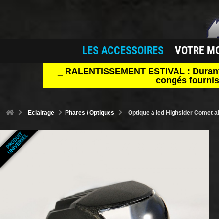
LES ACCESSOIRES
VOTRE M
_ RALENTISSEMENT ESTIVAL : Durant le 
congés fournis
Eclairage
Phares / Optiques
Optique à led Highsider Comet al
P
R
O
D
U
T
U
N
I
V
E
R
S
E
I
L