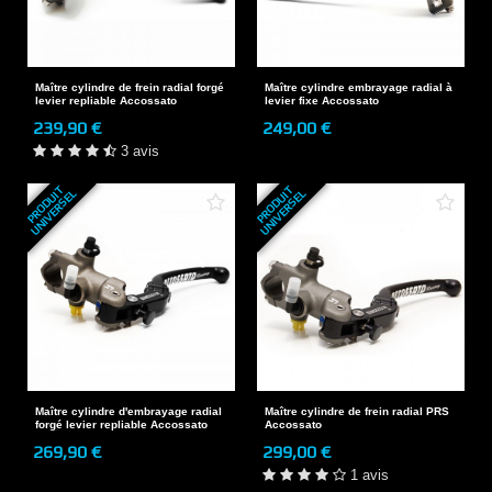
Maître cylindre de frein radial forgé
Maître cylindre embrayage radial à
levier repliable Accossato
levier fixe Accossato
239,90 €
249,00 €
3 avis
P
R
O
D
U
T
U
N
I
V
E
R
S
E
P
R
O
D
U
T
U
N
I
V
E
R
S
E
I
L
I
L
Maître cylindre d'embrayage radial
Maître cylindre de frein radial PRS
forgé levier repliable Accossato
Accossato
269,90 €
299,00 €
1 avis