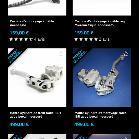
Cocotte d'embrayage à câble
Cocotte d'embrayage à câble reg.
Accossato
Micrométrique Accossato
159,00 €
159,00 €
4 avis
2 avis
P
R
O
D
U
T
U
N
I
V
E
R
S
E
P
R
O
D
U
T
U
N
I
V
E
R
S
E
I
L
I
L
Maitre cylindre de frein radial ISR
Maitre cylindre d'embrayage radial
avec bocal incorporé
ISR avec bocal incorporé
499,00 €
499,00 €