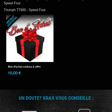
Speed Four
Triumph
TT600 - Speed Four
P
R
O
D
U
T
U
N
I
V
E
R
S
E
I
L
Bon d'achat cadeau à offrir
10,00 €
UN DOUTE? KRAX VOUS CONSEILLE :