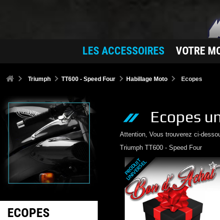
LES ACCESSOIRES
VOTRE M
Triumph
TT600 - Speed Four
Habillage Moto
Ecopes
Ecopes
un
Attention, Vous trouverez ci-desso
Triumph
TT600 - Speed Four
P
R
O
D
U
T
U
N
I
V
E
R
S
E
I
L
ECOPES