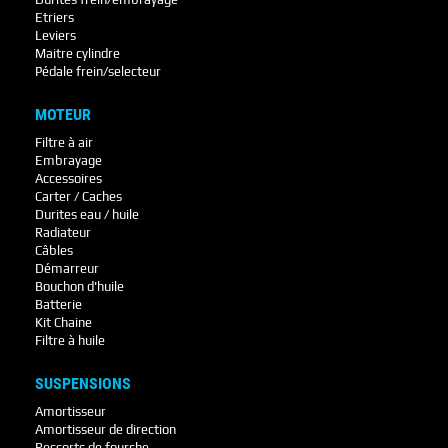
Etriers
Leviers
Maitre cylindre
Pédale frein/selecteur
MOTEUR
Filtre à air
Embrayage
Accessoires
Carter / Caches
Durites eau / huile
Radiateur
Câbles
Démarreur
Bouchon d'huile
Batterie
Kit Chaine
Filtre à huile
SUSPENSIONS
Amortisseur
Amortisseur de direction
Ressorts de fourche