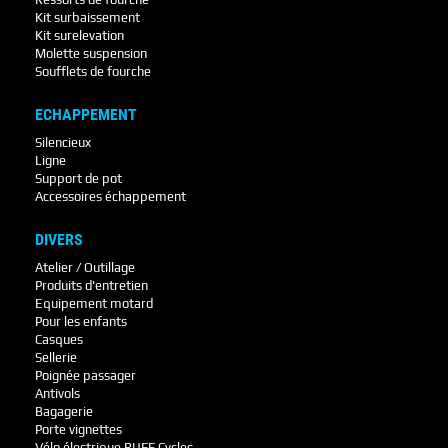
Kit surbaissement
Kit surelevation
Molette suspension
Soufflets de fourche
ECHAPPEMENT
Silencieux
Ligne
Support de pot
Accessoires échappement
DIVERS
Atelier / Outillage
Produits d'entretien
Equipement motard
Pour les enfants
Casques
Sellerie
Poignée passager
Antivols
Bagagerie
Porte vignettes
Vélo électrique RUFF Cycles