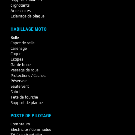
clignotants
Accessoires
Eclairage de plaque
HABILLAGE MOTO
Bulle
Capot de selle
Carénage
Coque
Ecopes
Garde boue
Passage de roue
Protections / Caches
Réservoir
Saute vent
Sabot
Tete de fourche
Support de plaque
POSTE DE PILOTAGE
Compteurs
Electricité / Commodos
Té / kit streetbike