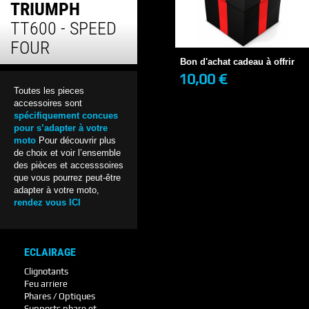
TRIUMPH
Bon d'achat cadeau à offrir
TT600 - SPEED
10,00 €
EN STOCK
FOUR
Bon d'achat cadeau à offrir
10,00 €
+ DE DÉTAILS
Toutes les pieces
accessoires sont
spécifiquement concues
pour s’adapter à votre
moto
Pour découvrir plus
de choix et voir l’ensemble
des pièces et accesssoires
que vous pourrez peut-être
adapter à votre moto,
rendez vous ICI
ECLAIRAGE
Clignotants
Feu arriere
Phares / Optiques
Supports phare et