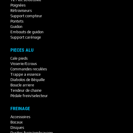
Poignées
Rétroviseurs
Support compteur
Pontets
Guidon
Embouts de guidon
Support carénage
PIECES ALU
Cale pieds
Visserie/Ecrous
Commandes reculées
Trappe a essence
Diabolos de Béquille
Boucle arriere
Tendeur de chaine
Pédale frein/selecteur
FREINAGE
Accessoires
Bocaux
Disques
Durites frein/embrayage