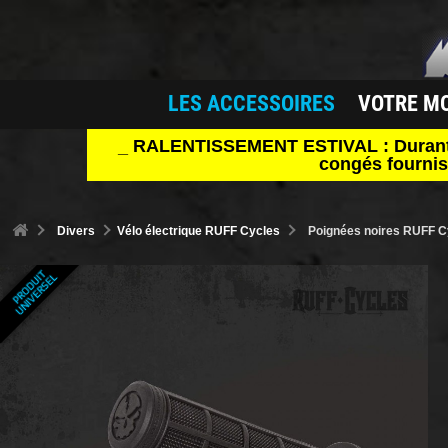
LES ACCESSOIRES
VOTRE M
_ RALENTISSEMENT ESTIVAL : Durant le 
congés fournis
Divers
Vélo électrique RUFF Cycles
Poignées noires RUFF Cy
P
R
O
D
U
T
U
N
I
V
E
R
S
E
I
L