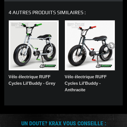
4 AUTRES PRODUITS SIMILAIRES :
Vélo électrique RUFF
Vélo électrique RUFF
Vé
Cycles Lil'Buddy - Grey
Cycles Lil'Buddy -
Cyc
Anthracite
Or
UN DOUTE? KRAX VOUS CONSEILLE :