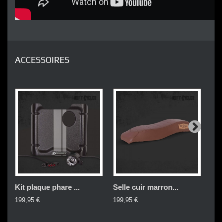
ACCESSOIRES
Kit plaque phare ...
Selle cuir marron...
Gar
199,95 €
199,95 €
99,