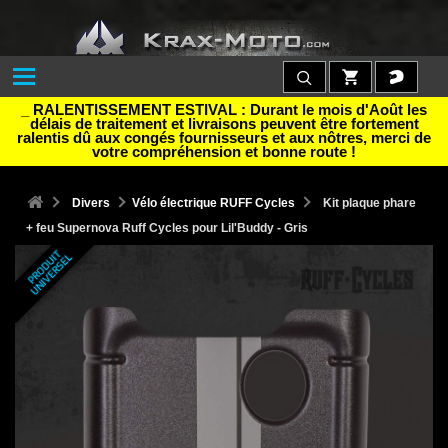
_ RALENTISSEMENT ESTIVAL : Durant le mois d'Août les
délais de traitement et livraisons peuvent être fortement
ralentis dû aux congés fournisseurs et aux nôtres, merci de
votre compréhension et bonne route !
Divers
Vélo électrique RUFF Cycles
Kit plaque phare
+ feu Supernova Ruff Cycles pour Lil'Buddy - Gris
P
R
O
D
U
T
U
N
I
V
E
R
S
E
I
L