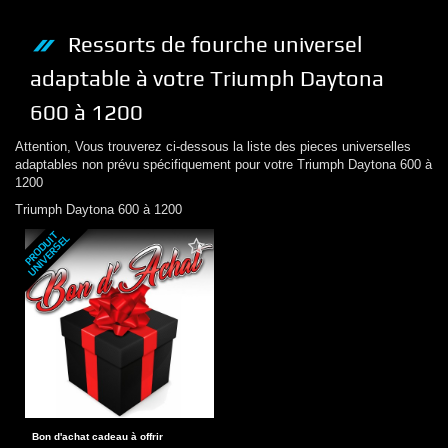
Ressorts de fourche
universel
adaptable à votre
Triumph
Daytona
600 à 1200
Attention, Vous trouverez ci-dessous la liste des pieces universelles
adaptables non prévu spécifiquement pour votre
Triumph
Daytona 600 à
1200
Triumph
Daytona 600 à 1200
P
R
O
D
U
T
U
N
I
V
E
R
S
E
I
L
Bon d'achat cadeau à offrir