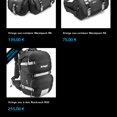
Kriega sac-ceinture Waistpack R8
Kriega sac-ceinture Waistpack R3
139,00 €
75,00 €
P
R
O
D
U
T
U
N
I
V
E
R
S
E
I
L
Kriega sac à dos Rucksack R30
255,00 €