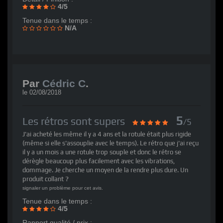
4/5
Tenue dans le temps :
N/A
Par
Cédric C
.
le
02/08/2018
5
Les rétros sont supers
/5
J'ai acheté les même il y a 4 ans et la rotule était plus rigide
(même si elle s'assouplie avec le temps). Le rétro que j'ai reçu
il y a un mois a une rotule trop souple et donc le rétro se
dérègle beaucoup plus facilement avec les vibrations,
dommage. Je cherche un moyen de la rendre plus dure. Un
produit collant ?
signaler un problème pour cet avis.
Tenue dans le temps :
4/5
Rapport qualité / prix :