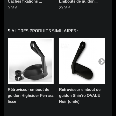
Caches fixations ...
Embouts de guidon...
Em
9,95 €
29,95 €
44,
5 AUTRES PRODUITS SIMILAIRES :
Rétroviseur embout de
Rétroviseur embout de
Ré
guidon Highsider Ferrara
guidon ShinYo OVALE
gu
lisse
Noir (unité)
(Pa