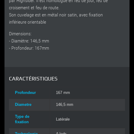
par Highsider. Il est homologué en feu de jour, feu de
croisement et feu de route.
Son cuvelage est en métal noir satin, avec fixation
inférieure orientable
Dimensions:
- Diamètre: 146,5 mm
- Profondeur: 167mm
CARACTÉRISTIQUES
Profondeur
167 mm
Diametre
146,5 mm
Type de
Latérale
fixation
Technologie
A leds