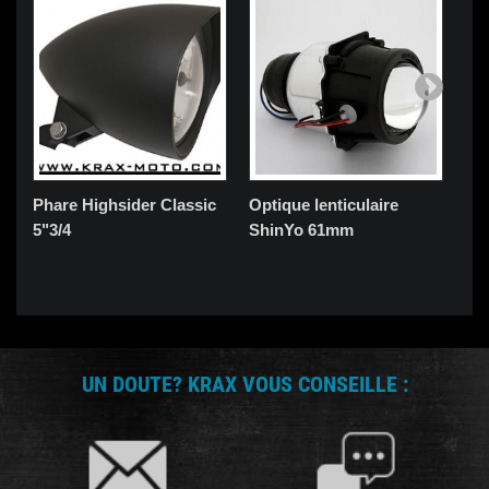
Phare Highsider Classic
Optique lenticulaire
Ph
5"3/4
ShinYo 61mm
UN DOUTE? KRAX VOUS CONSEILLE :