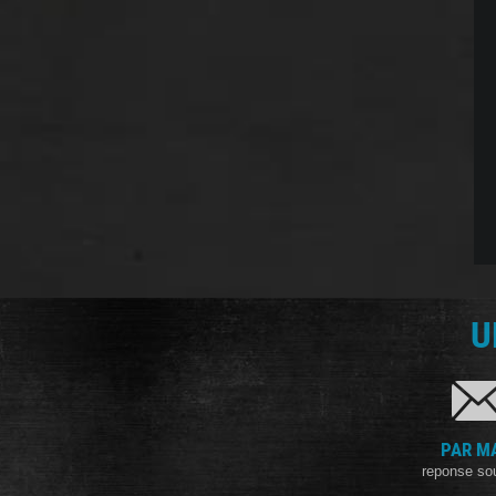
U
PAR M
reponse so