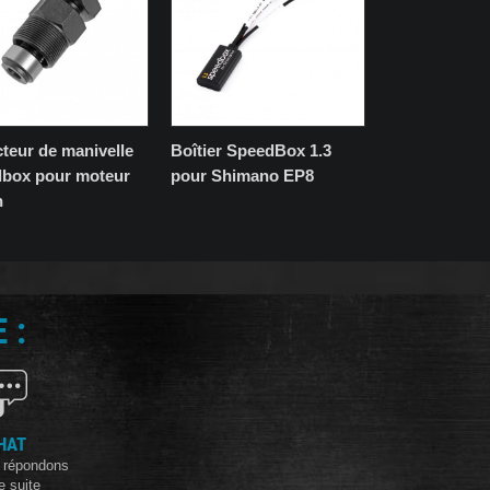
cteur de manivelle
Boîtier SpeedBox 1.3
box pour moteur
pour Shimano EP8
h
 :
HAT
 répondons
e suite