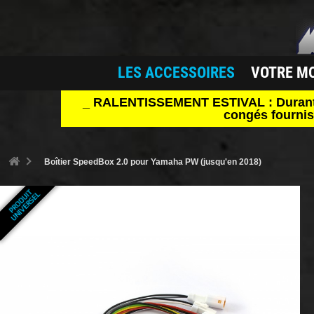
LES ACCESSOIRES
VOTRE M
_ RALENTISSEMENT ESTIVAL : Durant le 
congés fournis
Boîtier SpeedBox 2.0 pour Yamaha PW (jusqu'en 2018)
P
R
O
D
U
T
U
N
I
V
E
R
S
E
I
L