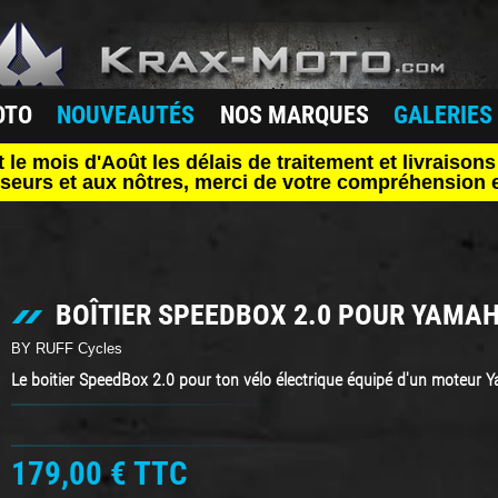
OTO
NOUVEAUTÉS
NOS MARQUES
GALERIES
mois d'Août les délais de traitement et livraisons 
seurs et aux nôtres, merci de votre compréhension e
BOÎTIER SPEEDBOX 2.0 POUR YAMAH
BY RUFF Cycles
Le boitier SpeedBox 2.0 pour ton vélo électrique équipé d'un moteur
179,00 €
TTC