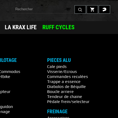
LA KRAX LIFE
RUFF CYCLES
PILOTAGE
PIECES ALU
Cale pieds
 / Commodos
Visserie/Ecrous
etbike
Commandes reculées
Trappe a essence
s
Diabolos de Béquille
pteur
Boucle arriere
Tendeur de chaine
Pédale frein/selecteur
 guidon
FREINAGE
énage
Accessoires