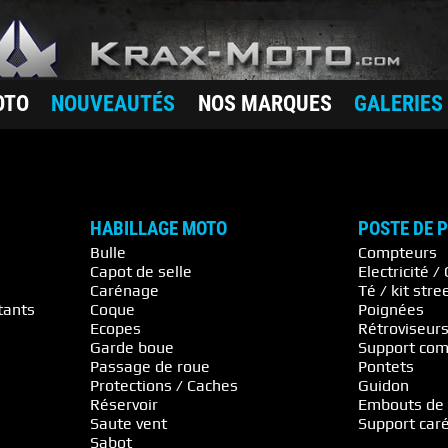
OTO
NOUVEAUTÉS
NOS MARQUES
GALERIES
HABILLAGE MOTO
POSTE DE 
Bulle
Compteurs
Capot de selle
Electricité
Carénage
Té / kit stre
tants
Coque
Poignées
Ecopes
Rétroviseur
Garde boue
Support com
Passage de roue
Pontets
Protections / Caches
Guidon
Réservoir
Embouts de
Saute vent
Support car
Sabot