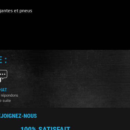
jantes et pneus
 :
HAT
 répondons
e suite
EJOIGNEZ-NOUS
100% SATISFAIT