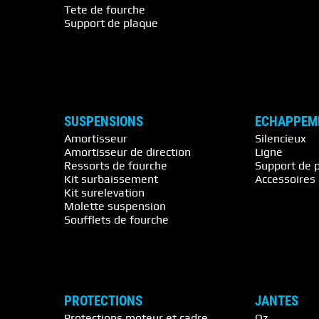
Tete de fourche
Support de plaque
SUSPENSIONS
ECHAPPEM
Amortisseur
Silencieux
Amortisseur de direction
Ligne
Ressorts de fourche
Support de 
Kit surbaissement
Accessoire
Kit surelevation
Molette suspension
Soufflets de fourche
PROTECTIONS
JANTES
Protections moteur et cadre
Oz