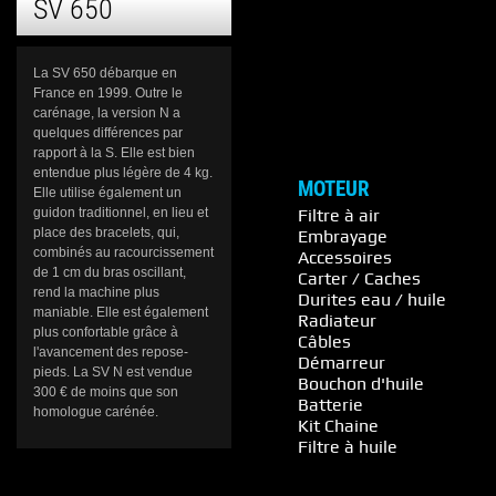
SV 650
La SV 650 débarque en
France en 1999. Outre le
carénage, la version N a
quelques différences par
rapport à la S. Elle est bien
entendue plus légère de 4 kg.
MOTEUR
Elle utilise également un
guidon traditionnel, en lieu et
Filtre à air
place des bracelets, qui,
Embrayage
combinés au racourcissement
Accessoires
de 1 cm du bras oscillant,
Carter / Caches
rend la machine plus
Durites eau / huile
maniable. Elle est également
Radiateur
plus confortable grâce à
Câbles
l'avancement des repose-
Démarreur
pieds. La SV N est vendue
Bouchon d'huile
300 € de moins que son
Batterie
homologue carénée.
Kit Chaine
Filtre à huile