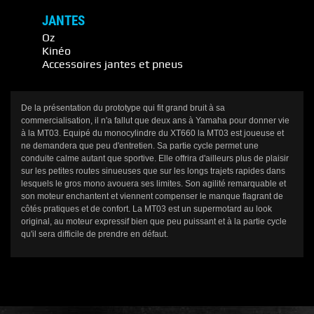
JANTES
Oz
Kinéo
Accessoires jantes et pneus
De la présentation du prototype qui fit grand bruit à sa
commercialisation, il n'a fallut que deux ans à Yamaha pour donner vie
à la MT03. Equipé du monocylindre du XT660 la MT03 est joueuse et
ne demandera que peu d'entretien. Sa partie cycle permet une
conduite calme autant que sportive. Elle offrira d'ailleurs plus de plaisir
sur les petites routes sinueuses que sur les longs trajets rapides dans
lesquels le gros mono avouera ses limites. Son agilité remarquable et
son moteur enchantent et viennent compenser le manque flagrant de
côtés pratiques et de confort. La MT03 est un supermotard au look
original, au moteur expressif bien que peu puissant et à la partie cycle
qu'il sera difficile de prendre en défaut.