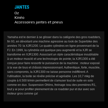
JANTES
Oz
Kinéo
Accessoires jantes et pneus
Yamaha est le dernier à se glisser dans la catégorie des gros roadsters,
fin 93, en dévoilant une machine agressive au look de Superbike des
années 70: la XJR1200. Le quatre cylindres en ligne provennant de la
FJ. En 1999, la cylindrée est quelque peu augmenté et la XJR se
transforme en XJR1300. Associant un style caractéristique inoubliable
à un moteur musclé et une technologie de pointe; la XJR1300 a été
conçue pour faire ressortir le puissance de la machine : moteur exposé
à la vue de tous et châssis impressionnant. Authentique, forte, musclée,
sans compromis, la XJR1300 ne laisse personne indifférent. A
l'utilisation, la boite se révèle précise et agréable. Les 10,7 mkg de
couple à 6.500 tr/min permettent de s'amuser tout de suite en solo
comme en duo. Suspension Ohlins, freinage issu des premières R1,
tout y ai pour profiter pleinement de ce roadster pur et dur avec son
moteur gros comme ça!