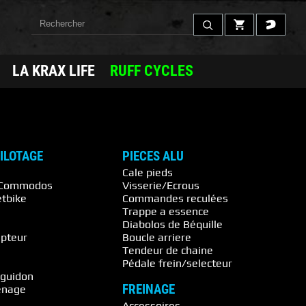
LA KRAX LIFE
RUFF CYCLES
PILOTAGE
PIECES ALU
Cale pieds
 / Commodos
Visserie/Ecrous
etbike
Commandes reculées
Trappe a essence
s
Diabolos de Béquille
pteur
Boucle arriere
Tendeur de chaine
Pédale frein/selecteur
 guidon
FREINAGE
énage
Accessoires