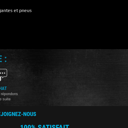
jantes et pneus
 :
HAT
 répondons
e suite
EJOIGNEZ-NOUS
100% SATISFAIT