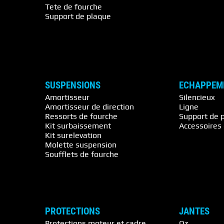
Tete de fourche
Support de plaque
SUSPENSIONS
ECHAPPEM
Amortisseur
Silencieux
Amortisseur de direction
Ligne
Ressorts de fourche
Support de 
Kit surbaissement
Accessoire
Kit surelevation
Molette suspension
Soufflets de fourche
PROTECTIONS
JANTES
Protections moteur et cadre
Oz