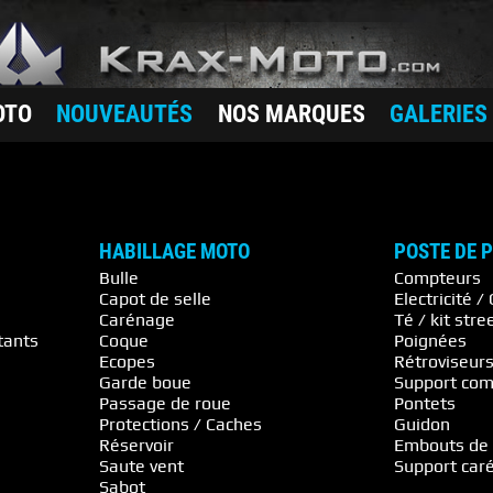
OTO
NOUVEAUTÉS
NOS MARQUES
GALERIES
HABILLAGE MOTO
POSTE DE 
Bulle
Compteurs
Capot de selle
Electricité
Carénage
Té / kit stre
tants
Coque
Poignées
Ecopes
Rétroviseur
Garde boue
Support com
Passage de roue
Pontets
Protections / Caches
Guidon
Réservoir
Embouts de
Saute vent
Support car
Sabot