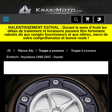
_ RALENTISSEMENT ESTIVAL : Durant le mois d'Août les
délais de traitement et livraisons peuvent être fortement
ralentis dû aux congés fournisseurs et aux nôtres, merci de
votre compréhension et bonne route !
Pieces Alu
Trappe a essence
Trappe à essence
Evotech - Hayabusa 1998-2007 - Suzuki