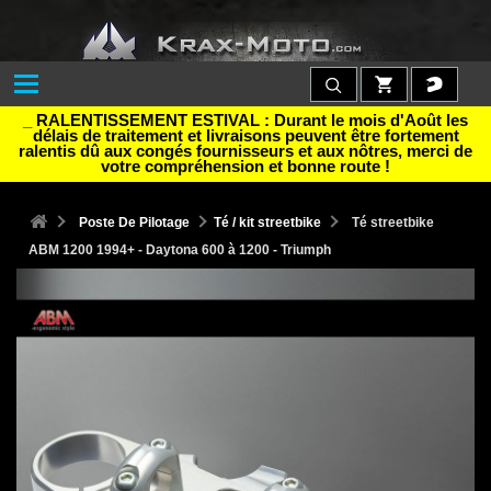
_ RALENTISSEMENT ESTIVAL : Durant le mois d'Août les
délais de traitement et livraisons peuvent être fortement
ralentis dû aux congés fournisseurs et aux nôtres, merci de
votre compréhension et bonne route !
Poste De Pilotage
Té / kit streetbike
Té streetbike
ABM 1200 1994+ - Daytona 600 à 1200 - Triumph