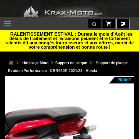
_ RALENTISSEMENT ESTIVAL : Durant le mois d'Août les
délais de traitement et livraisons peuvent être fortement
ralentis dû aux congés fournisseurs et aux nôtres, merci de
votre compréhension et bonne route !
Habillage Moto
Support de plaque
Support de plaque
Evotech Performance - CBR650R 2021/23 - Honda
PROMO