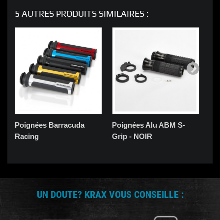
5 AUTRES PRODUITS SIMILAIRES :
Poignées Barracuda
Poignées Alu ABM S-
Po
Racing
Grip - NOIR
Mo
UN DOUTE? KRAX VOUS CONSEILLE :