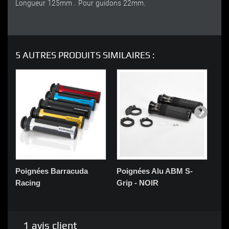
Longueur 125mm . Pour guidons 22mm.
5 AUTRES PRODUITS SIMILAIRES :
Poignées Barracuda
Poignées Alu ABM S-
Po
Racing
Grip - NOIR
Mo
1
avis client