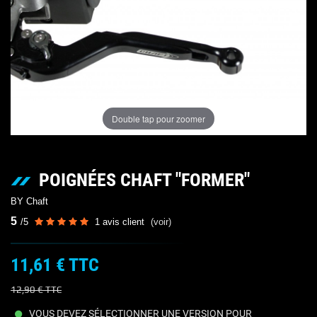
Double tap pour zoomer
POIGNÉES CHAFT "FORMER"
BY Chaft
5
/
5
1
avis client
(voir)
11,61 €
TTC
12,90 €
TTC
VOUS DEVEZ SÉLECTIONNER UNE VERSION POUR