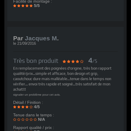
Facilité de montage :
5/5
Par
Jacques M
.
le
21/09/2016
4
Très bon produit
/5
En remplacement des poignées d'origine, très bon rapport
qualité/prix...simple et afficace, bon design et grip,
caoutchouc dure mais malléable...tenue dans le temps non
vérifier... envoi très rapide et soigné...très satisfait de mon
achat!!!
signaler un problème pour cet avis.
Détail / Finition :
4/5
Tenue dans le temps :
N/A
Rapport qualité / prix :