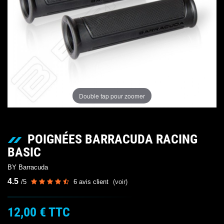
Double tap pour zoomer
POIGNÉES BARRACUDA RACING
BASIC
BY Barracuda
4.5
/
5
6
avis client
(voir)
12,00 €
TTC