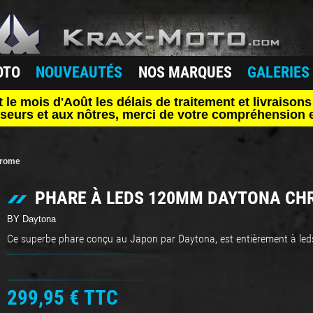
OTO
NOUVEAUTÉS
NOS MARQUES
GALERIES
mois d'Août les délais de traitement et livraisons 
seurs et aux nôtres, merci de votre compréhension e
hrome
PHARE À LEDS 120MM DAYTONA CH
BY Daytona
Ce superbe phare conçu au Japon par Daytona, est entièrement à le
299,95 €
TTC