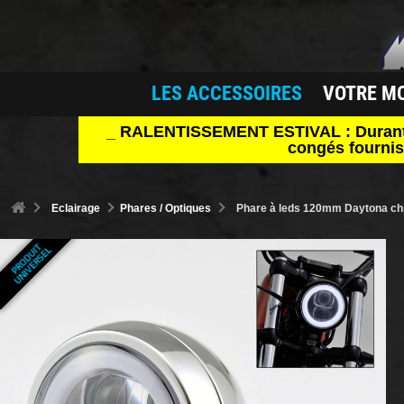
LES ACCESSOIRES
VOTRE M
_ RALENTISSEMENT ESTIVAL : Durant le 
congés fournis
Eclairage
Phares / Optiques
Phare à leds 120mm Daytona c
P
R
O
D
U
T
U
N
I
V
E
R
S
E
I
L