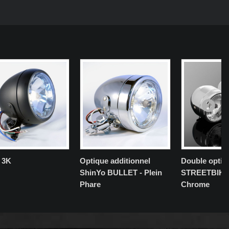
 3K
Optique additionnel
Double optiq
ShinYo BULLET - Plein
STREETBIKE
Phare
Chrome