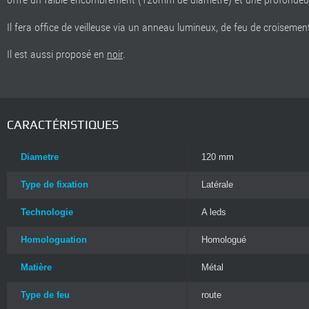
offre un faible encombrement (120mm de diamètre) et une profondeur
Il fera office de veilleuse via un anneau lumineux, de feu de croisement
Il est aussi proposé en
noir
.
CARACTÉRISTIQUES
Diametre
120 mm
Type de fixation
Latérale
Technologie
A leds
Homologuation
Homologué
Matière
Métal
Type de feu
route