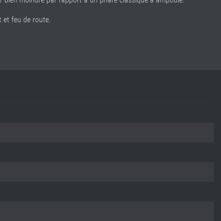
 bien moindre par rapport à un phare classique à ampoule.
 et feu de route.