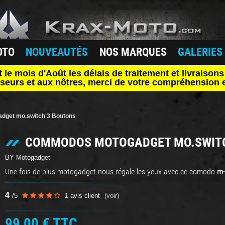
OTO
NOUVEAUTÉS
NOS MARQUES
GALERIES
mois d'Août les délais de traitement et livraisons 
seurs et aux nôtres, merci de votre compréhension e
get mo.switch 3 Boutons
COMMODOS MOTOGADGET MO.SWITC
BY Motogadget
Une fois de plus motogadget nous régale les yeux avec ce comodo
m
4
/
5
1
avis client
(voir)
99,00 €
TTC