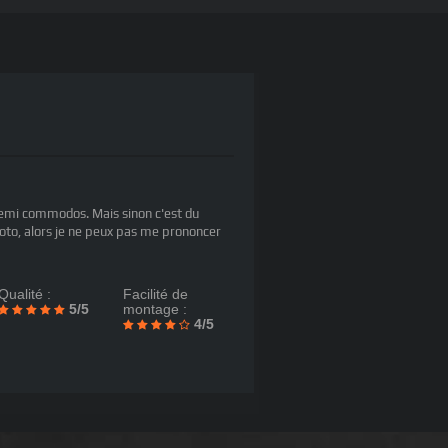
2 demi commodos. Mais sinon c'est du
 moto, alors je ne peux pas me prononcer
Qualité :
Facilité de
5/5
montage :
4/5