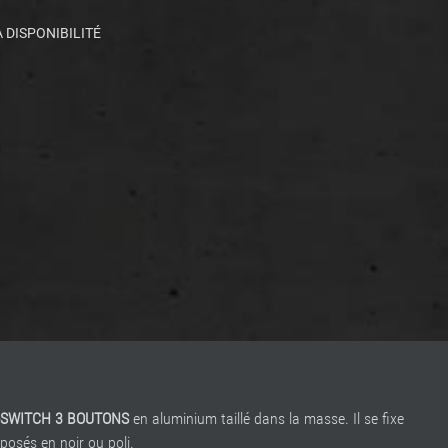
 DISPONIBILITÉ
-SWITCH 3 BOUTONS
en aluminium taillé dans la masse. Il se fixe
osés en noir ou poli.