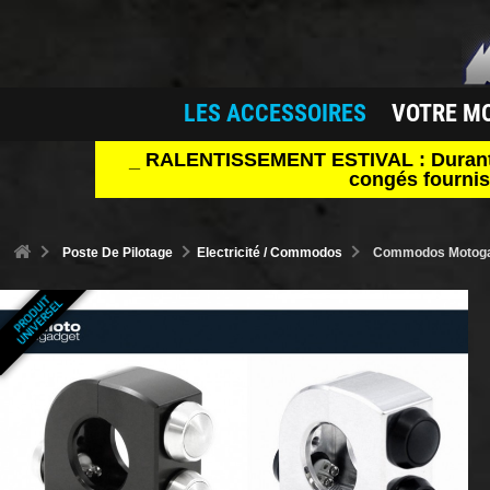
LES ACCESSOIRES
VOTRE M
_ RALENTISSEMENT ESTIVAL : Durant le 
congés fournis
Poste De Pilotage
Electricité / Commodos
Commodos Motogad
P
R
O
D
U
T
U
N
I
V
E
R
S
E
I
L