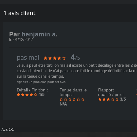
1
avis client
Par
benjamin a
.
le
01/12/2017
4
pas mal
/5
Je suis peut être tatillon mais il existe un petit décalage entre les 
costaud, bien fini. Je n'ai pas encore fait le montage définitif sur la
sur la tenue dans le temps.
signaler un problème pour cet avis.
Détail / Finition :
Tenue dans le
Rapport
4/5
temps :
qualité / prix :
3/5
N/A
Avis 1-1