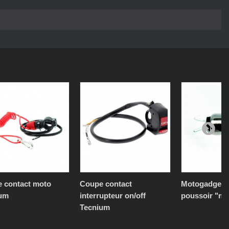
 contact moto
Coupe contact
Motogadget 
ium
interrupteur on/off
poussoir "mi
Tecnium