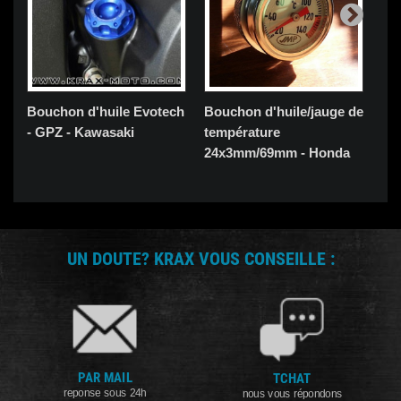
Bouchon d'huile Evotech
Bouchon d'huile/jauge de
Bo
- GPZ - Kawasaki
température
de
24x3mm/69mm - Honda
20
UN DOUTE? KRAX VOUS CONSEILLE :
PAR MAIL
TCHAT
reponse sous 24h
nous vous répondons