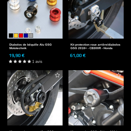
Diabolos de béquille Alu GSG
Kit protection roue arrière/diabolos
Mototechnik
GSG 2018+ - CB300R - Honda
19,90 €
61,00 €
1 avis