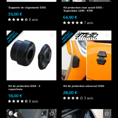
Supports de clignotants GSG
Kit protection roue avant GSG -
Superduke 1290 - KTM
33,00 €
64,90 €
8 avis
7 avis
P
R
O
D
U
T
U
N
I
V
E
R
S
E
P
R
O
D
U
T
U
N
I
V
E
R
S
E
I
L
I
L
Kit de protection GSG - 3
Kit de protection universel GSG
capuchons
28,00 €
18,00 €
3 avis
9 avis