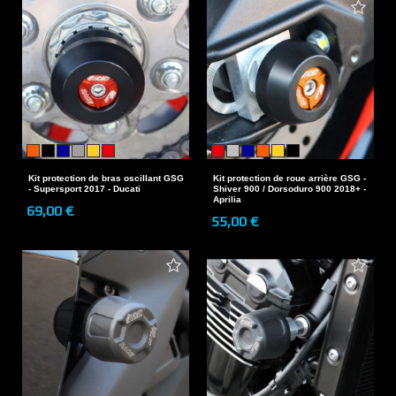
Kit protection de bras oscillant GSG
Kit protection de roue arrière GSG -
- Supersport 2017 - Ducati
Shiver 900 / Dorsoduro 900 2018+ -
Aprilia
69,00 €
55,00 €