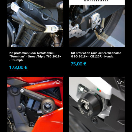
Kit protection GSG Mototechnik
Kit protection roue arrière/diabolos
"Premium" - Street Triple 765 2017+
GSG 2018+ - CB125R - Honda
- Triumph
75,00 €
172,00 €