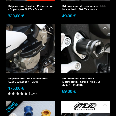
Kit protection Evotech Performance
Kit protection de roue arrière GSG
- Supersport 2017+ - Ducati
Motoechnik - X-ADV - Honda
329,00 €
49,00 €
Kit protection GSG Mototechnik -
Kit protection cadre GSG
S1000 XR 2015+ - BMW
Mototechnik - Street Triple 765
2017+ - Triumph
175,00 €
69,00 €
1 avis
P
R
O
D
U
T
U
N
I
V
E
R
S
E
I
L