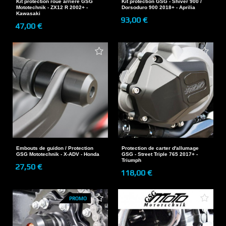
Kit protection roue arrière GSG
Kit protection GSG - Shiver 900 /
Mototechnik - ZX12 R 2002+ -
Dorsoduro 900 2018+ - Aprilia
Kawasaki
93,00 €
47,00 €
Embouts de guidon / Protection
Protection de carter d'allumage
GSG Mototechnik - X-ADV - Honda
GSG - Street Triple 765 2017+ -
Triumph
27,50 €
118,00 €
PROMO